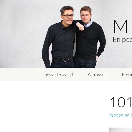
M 
En pod
Hoppa
Senaste avsnitt
Alla avsnitt
Pren
till
innehåll
101
2025-05-