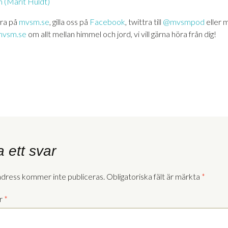
 (Märit Huldt)
ra på
mvsm.se
, gilla oss på
Facebook
, twittra till
@mvsmpod
eller m
vsm.se
om allt mellan himmel och jord, vi vill gärna höra från dig!
 ett svar
adress kommer inte publiceras.
Obligatoriska fält är märkta
*
r
*