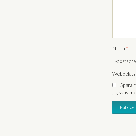
Namn
*
E-postadr
Webbplats
Spara m
jag skriver