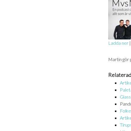
Ladda ner
DELA
RSS-
Martin gör 
FLÖDE
LÄNK
Relaterad
BÄDDA 
Artik
Pale
Glass
Pandu
Folke
Artik
Tirup