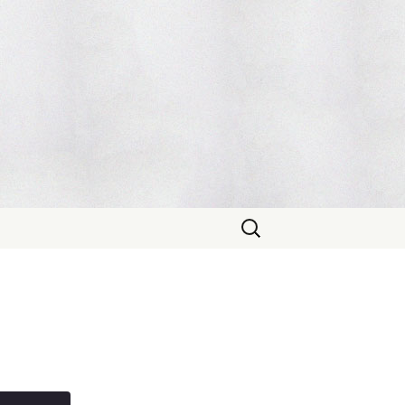
Sök
efter: