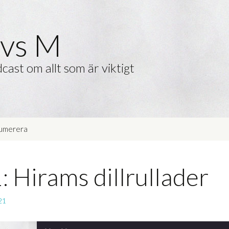
vs M
cast om allt som är viktigt
umerera
: Hirams dillrullader
21