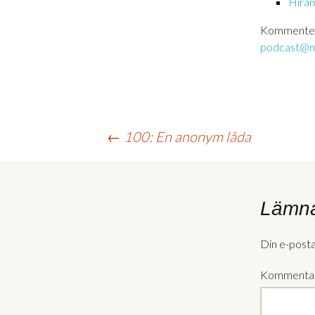
Hiram
Kommente
podcast@m
Inläggsnavigering
←
100: En anonym låda
Lämna
Din e-post
Kommenta