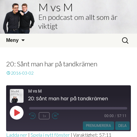
M vs M
En podcast om allt som är
viktigt
Hoppa
Sök
Meny
till
efter:
innehåll
20: Sånt man har på tandkrämen
2016-03-02
M vs M
20: Sånt man har på tandkrämen
Spela
1x
00:00
/
57:11
Hoppa
Snabbspola
upp
bakåt
framåt
PRENUMERERA
DELA
avsnitt
10
30
Ladda ner
|
Spela i nytt fönster
|
Varaktighet: 57:11
sekunder
sekunder