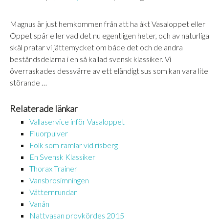
DELA
RSS-
FLÖDE
Magnus är just hemkommen från att ha åkt Vasaloppet eller
LÄNK
Öppet spår eller vad det nu egentligen heter, och av naturliga
skäl pratar vi jättemycket om både det och de andra
BÄDDA IN
beståndsdelarna i en så kallad svensk klassiker. Vi
överraskades dessvärre av ett eländigt sus som kan vara lite
störande …
Relaterade länkar
Vallaservice inför Vasaloppet
Fluorpulver
Folk som ramlar vid risberg
En Svensk Klassiker
Thorax Trainer
Vansbrosimningen
Vätternrundan
Vanån
Nattvasan provkördes 2015