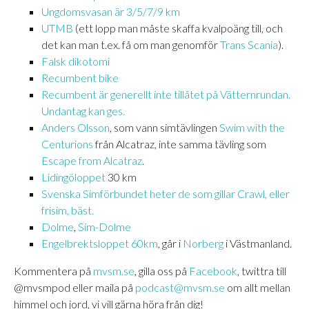
Ungdomsvasan är 3/5/7/9
km
UTMB
(ett lopp man måste skaffa kvalpoäng till, och
det kan man t.ex. få om man genomför
Trans Scania
).
Falsk dikotomi
Recumbent bike
Recumbent är generellt inte tillåtet på Vätternrundan.
Undantag kan ges.
Anders Olsson
, som vann simtävlingen
Swim with the
Centurions
från Alcatraz, inte samma tävling som
Escape from Alcatraz
.
Lidingöloppet
30 km
Svenska Simförbundet heter de som gillar Crawl, eller
frisim, bäst.
Dolme
,
Sim-Dolme
Engelbrektsloppet 60km
, går i
Norberg
i Västmanland.
Kommentera på
mvsm.se
, gilla oss på
Facebook
, twittra till
@mvsmpod eller maila på
podcast@mvsm.se
om allt mellan
himmel och jord, vi vill gärna höra från dig!