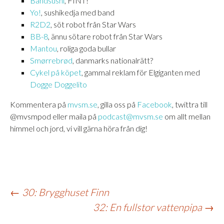
Bandsushi
, FINT!
Yo!
, sushikedja med band
R2D2
, söt robot från Star Wars
BB-8
, ännu sötare robot från Star Wars
Mantou
, roliga goda bullar
Smørrebrød
, danmarks nationalrätt?
Cykel på köpet
, gammal reklam för Elgiganten med
Dogge Doggelito
Kommentera på
mvsm.se
, gilla oss på
Facebook
, twittra till
@mvsmpod eller maila på
podcast@mvsm.se
om allt mellan
himmel och jord, vi vill gärna höra från dig!
Inläggsnavigering
←
30: Brygghuset Finn
32: En fullstor vattenpipa
→