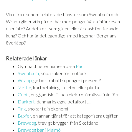
DELA
RSS-
FLÖDE
Via olika ekonomirelaterade tjänster som Sweatcoin och
LÄNK
Wrapp glider vi in på det här med pengar. Växla inför resan
eller inte? Är det kort som gäller, eller är cash fortfarande
BÄDDA IN
kung? Och hur är det egentligen med Ingemar Bergmans
överläpp?
Relaterade länkar
Gympact heter numera bara
Pact
Sweatcoin
, köpa saker för motion?
Wrapp
, ge bort rabattkuponger i present?
iZettle
, kortbetalning i telefon eller platta
Cebit
, en gigantisk IT- och elektronikmässa från förr
Dankort
, danmarks egna betalkort …
Tink
, snokar i din ekonomi
Buxfer
, en annan tjänst för att kategorisera utgifter
Brewdog
, trevligt bryggeri från Skottland
Brewdog bar i Malmö