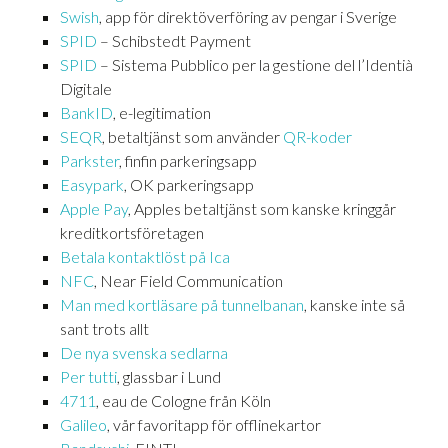
Swish
, app för direktöverföring av pengar i Sverige
SPID
– Schibstedt Payment
SPID
– Sistema Pubblico per la gestione del l’Identià
Digitale
BankID
, e-legitimation
SEQR
, betaltjänst som använder
QR-koder
Parkster
, finfin parkeringsapp
Easypark
, OK parkeringsapp
Apple Pay
, Apples betaltjänst som kanske kringgår
kreditkortsföretagen
Betala kontaktlöst på Ica
NFC
, Near Field Communication
Man med kortläsare på tunnelbanan
, kanske inte så
sant trots allt
De nya svenska sedlarna
Per tutti
, glassbar i Lund
4711
, eau de Cologne från Köln
Galileo
, vår favoritapp för offlinekartor