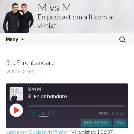
M vs M
En podcast om allt som är
viktigt
Hoppa
Sök
Meny
till
efter:
innehåll
31: En enbandare
2016-05-18
M vs M
31: En enbandare
Spela
1x
00:00
/
1:06:37
Hoppa
Snabbspola
upp
bakåt
framåt
PRENUMERERA
DELA
avsnitt
10
30
Ladda ner
|
Spela i nytt fönster
|
Varaktighet: 1:06:37
sekunder
sekunder