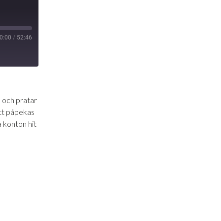
0:00
/
52:46
rm och pratar
att påpekas
a konton hit