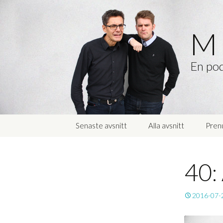
M 
En pod
Hoppa
Senaste avsnitt
Alla avsnitt
Pren
till
innehåll
40:
2016-07-