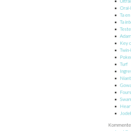
Ultrai
Oral
Ta en 
Ta int
Test
Adam 
Key c
Twin-
Poke
Turf
Ingre
Niant
Gowa
Four
Swa
Heart
Jode
Kommente