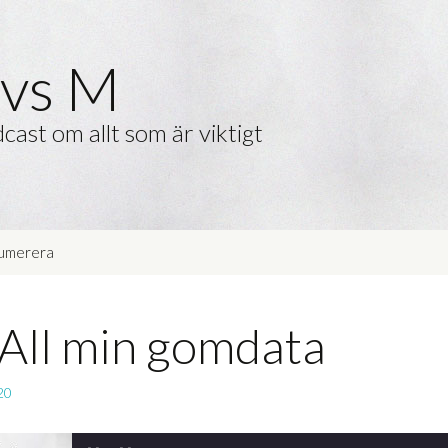
vs M
cast om allt som är viktigt
umerera
 All min gomdata
20