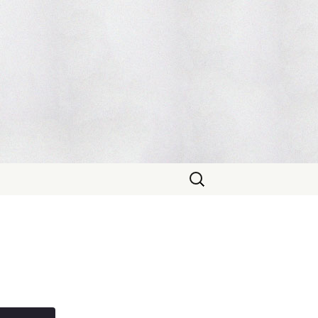
Sök
efter: