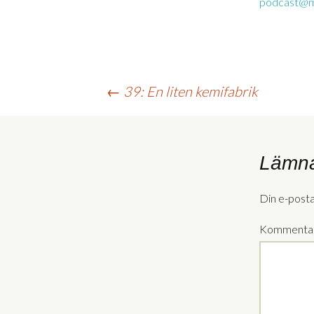
podcast@m
Inläggsnavigering
←
39: En liten kemifabrik
Lämna
Din e-post
Kommenta