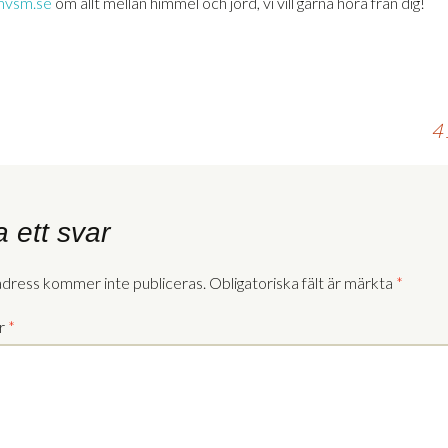
vsm.se
om allt mellan himmel och jord, vi vill gärna höra från dig!
4
 ett svar
adress kommer inte publiceras.
Obligatoriska fält är märkta
*
r
*