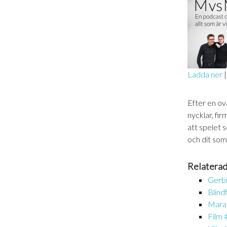
Ladda ner
DELA
RSS-
Efter en ovä
FLÖDE
LÄNK
nycklar, fi
att spelet 
BÄDDA 
och dit som 
Relaterad
Gerbi
Blind
Marat
Film 