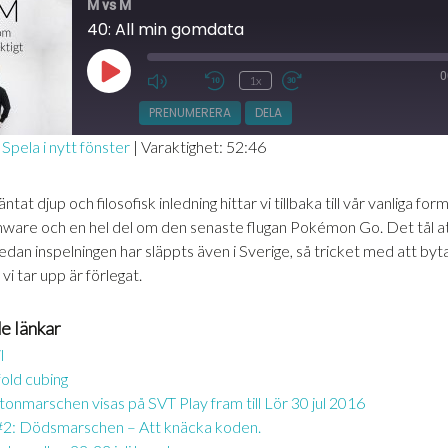
M vs M
40: All min gomdata
0
Spela
1x
Mute/Unmute
Hoppa
Snabbspola
upp
Episode
bakåt
framåt
PRENUMERERA
DELA
avsnitt
10
30
|
Spela i nytt fönster
|
Varaktighet: 52:46
sekunder
sekunder
ntat djup och filosofisk inledning hittar vi tillbaka till vår vanliga fo
rmware och en hel del om den senaste flugan Pokémon Go. Det tål 
sedan inspelningen har släppts även i Sverige, så tricket med att byt
IN
vi tar upp är förlegat.
e länkar
l
fold cubing
onmarschen visas på SVT Play fram till Lör 30 jul 2016
#2: Dödsmarschen – Att knäcka koden.