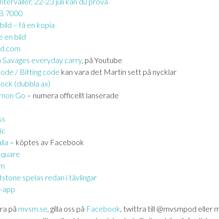
ntervaller, 22-23 juli kan du prova
-B 7000
bild – få en kopia
e en bild
ed.com
Savages everyday carry
, på Youtube
ode / Bitting code
kan vara det Martin sett på nycklar
lock (dubbla ax)
mon Go
– numera officellt lanserade
ss
ic
lla
– köptes av Facebook
square
rm
stone spelas redan i tävlingar
l-app
ra på
mvsm.se
, gilla oss på
Facebook
, twittra till @mvsmpod eller m