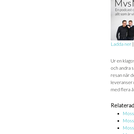
Ladda ner
DELA
RSS-
Ur en klago
FLÖDE
LÄNK
och andra s
resan när d
BÄDDA 
leveranser 
med flera å
Relaterad
Moss g
Moss g
Moss g