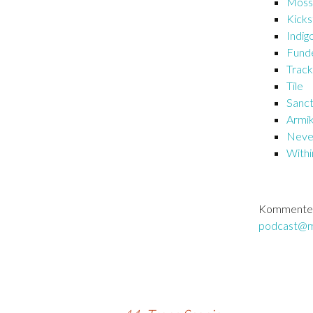
Moss
Kicks
Indig
Fund
Trac
Tile
Sanct
Armi
Neve
Withi
Kommente
podcast@m