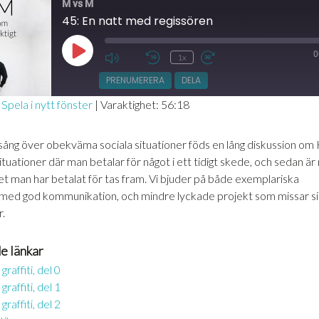
M vs M
45: En natt med regissören
0
Spela
1x
Mute/Unmute
Hoppa
Snabbspola
upp
Episode
bakåt
framåt
PRENUMERERA
DELA
avsnitt
10
30
|
Spela i nytt fönster
|
Varaktighet: 56:18
sekunder
sekunder
sång över obekväma sociala situationer föds en lång diskussion om 
ituationer där man betalar för något i ett tidigt skede, och sedan ä
et man har betalat för tas fram. Vi bjuder på både exemplariska
IN
med god kommunikation, och mindre lyckade projekt som missar si
r.
e länkar
raffiti, del 0
raffiti, del 1
raffiti, del 2