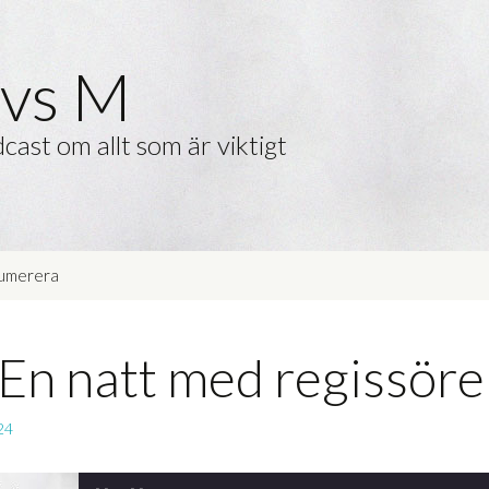
vs M
cast om allt som är viktigt
umerera
 En natt med regissör
24