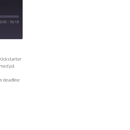
0:00
/
56:18
Kickstarter
r med på
n deadline