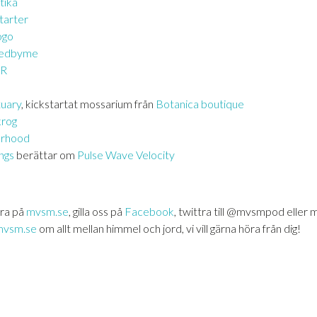
tika
tarter
ogo
edbyme
kR
uary
, kickstartat mossarium från
Botanica boutique
krog
rhood
ngs
berättar om
Pulse Wave Velocity
ra på
mvsm.se
, gilla oss på
Facebook
, twittra till @mvsmpod eller m
vsm.se
om allt mellan himmel och jord, vi vill gärna höra från dig!