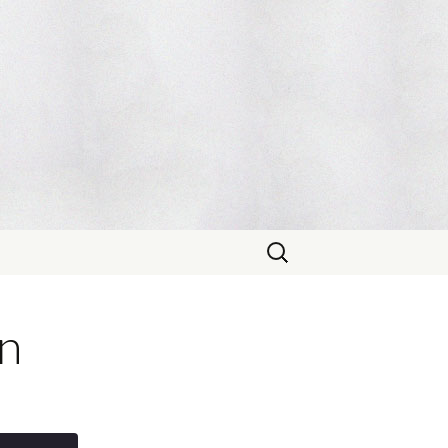
Sök
efter:
en