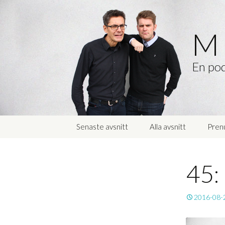
M 
En pod
Hoppa
Senaste avsnitt
Alla avsnitt
Pren
till
innehåll
45:
2016-08-