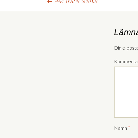
Inläggsnavigering
←
44: Trans Scania
Lämna
Din e-post
Kommenta
Namn
*