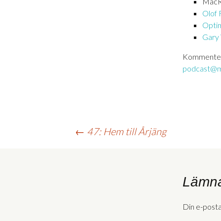
MacR
Olof 
Optim
Gary
Kommente
podcast@m
Inläggsnavigering
←
47: Hem till Årjäng
Lämna
Din e-post