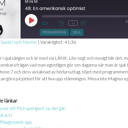
M vs M
48: En amerikansk optimist
0
Spela
1x
Mute/Unmute
Hoppa
Snabbspola
upp
Episode
bakåt
framåt
PRENUMERERA
DELA
avsnitt
10
30
|
Spela i nytt fönster
|
Varaktighet: 41:36
sekunder
sekunder
er i sjuksängen och är med via LÄNK. Lite segt och mosigt blir det, 
penbara frågan vad man egentligen gör om dagarna när man är sjuk l
hone 7 och dess avsaknad av hörlursuttag, nöjet med programmeri
IN
an göra på jobbet för att liva upp stämningen. Missa inte Magnus e
e länkar
 ner ett PS3-spel igen? Ja, det går.
ll acts
 Playgrounds app