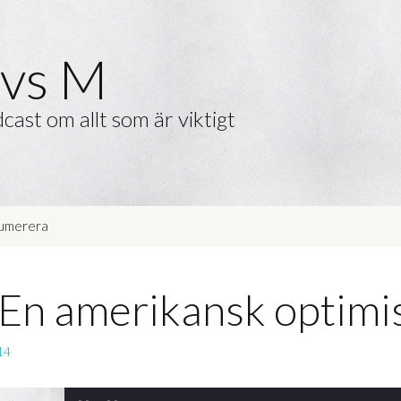
vs M
cast om allt som är viktigt
umerera
 En amerikansk optimi
14