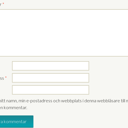
r
*
ess
*
itt namn, min e-postadress och webbplats i denna webbläsare till 
 en kommentar.