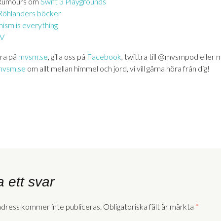
umours om
Swift 3 Playgrounds
Röhlanders böcker
ism is everything
 V
ra på
mvsm.se
, gilla oss på
Facebook
, twittra till @mvsmpod eller m
vsm.se
om allt mellan himmel och jord, vi vill gärna höra från dig!
 ett svar
adress kommer inte publiceras.
Obligatoriska fält är märkta
*