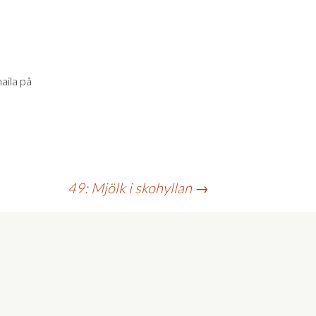
aila på
49: Mjölk i skohyllan
→