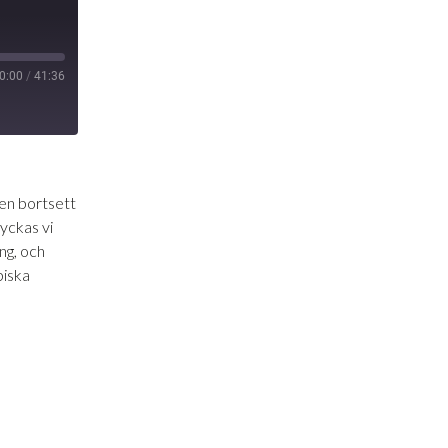
0:00
/
41:36
men bortsett
yckas vi
ng, och
piska