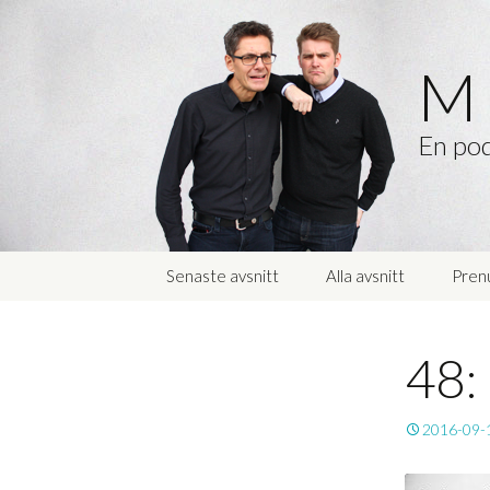
M 
En pod
Hoppa
Senaste avsnitt
Alla avsnitt
Pren
till
innehåll
48:
2016-09-