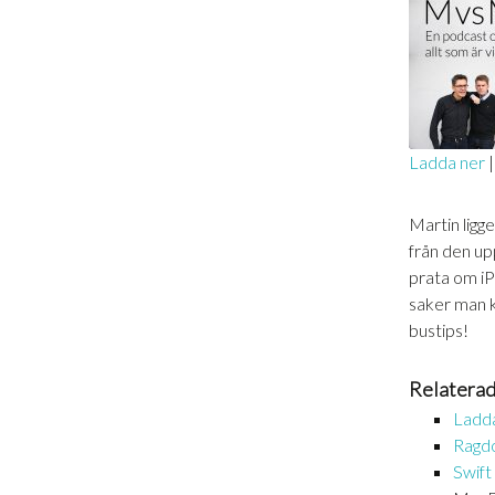
Ladda ner
DELA
RSS-
Martin ligg
FLÖDE
LÄNK
från den up
prata om iP
BÄDDA 
saker man k
bustips!
Relaterad
Ladda
Ragdo
Swift