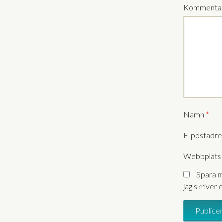
Kommenta
Namn
*
E-postadr
Webbplats
Spara m
jag skriver