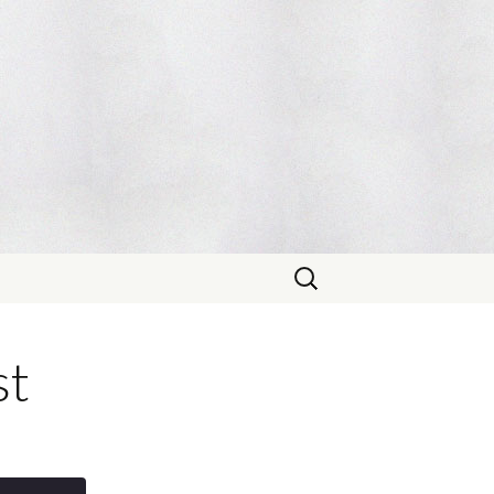
Sök
efter:
st