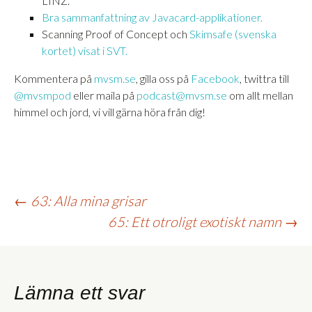
LINZ.
Bra sammanfattning av Javacard-applikationer.
Scanning Proof of Concept och
Skimsafe (svenska
kortet) visat i SVT.
Kommentera på
mvsm.se
, gilla oss på
Facebook
, twittra till
@mvsmpod
eller maila på
podcast@mvsm.se
om allt mellan
himmel och jord, vi vill gärna höra från dig!
Inläggsnavigering
←
63: Alla mina grisar
65: Ett otroligt exotiskt namn
→
Lämna ett svar