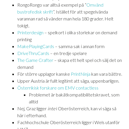
RongoRongo var alltså exempel på ”
Omvänd
bustrofedisk skrift
”. Istället för att spegelvända
varannan rad så vänder man hela 180 grader. Helt
tokigt.
Printerdesign
– spelkort i olika storlekar on demand
printing
MakePlayingCards
– samma sak i annan form
DriveThruCards
– en tredje spelare
The Game Crafter
– skapa ett helt spel och sälj det on
demand
För större upplagor kanske
PrintNinja
kan vara bättre.
Upper Austria är fullt legitimt att säga, uppenbarligen.
Österrikisk forskare om EMV contactless
Problemet är bakåtkompatibilitetskravet, som
alltid
Nej, Graz ligger
inte
i Oberösterreich, kan vi säga så
här i efterhand.
Fachhochschule Oberösterreich ligger i Wels utanför