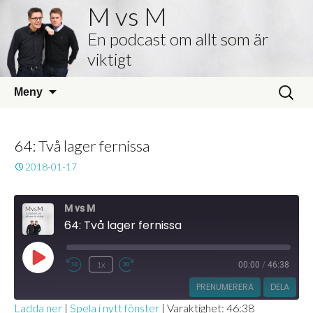
M vs M
En podcast om allt som är
viktigt
Hoppa
Sök
Meny
till
efter:
innehåll
64: Två lager fernissa
2018-01-17
M vs M
64: Två lager fernissa
Spela
1x
00:00
/
46:38
Hoppa
Snabbspola
upp
bakåt
framåt
PRENUMERERA
DELA
avsnitt
10
30
Ladda ner
|
Spela i nytt fönster
|
Varaktighet: 46:38
sekunder
sekunder