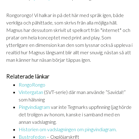
DELA
RSS-
FLÖDE
Rongorongo! Vi halkar in på det här med språk igen, både
LÄNK
verkliga och påhittade, som skrivs från alla möjliga håll.
Magnus har dessutom skrivit ut spelkort från *internet* och
BÄDDA IN
pratar om hela konceptet med print and play. Som
ytterligare en dimension kan den som lyssnar också uppleva i
realtid hur Magnus långsamt blir allt mer snuvig, nästan så att
man känner hur näsan börjar täppas igen.
Relaterade länkar
RongoRongo
Vintergatan
(SVT-serie) där man använde ”Savidal!”
som hälsning
Pingvindiagram
var inte Tegmarks uppfinning (jag hörde
det troligen av honom, kanske i samband med en
annan vadslagning.
Historien om vadslagningen om pingvindiagram.
Bustrofedon
– Oxplöjarskrift